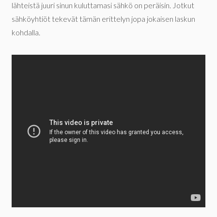
lähteistä juuri sinun kuluttamasi sähkö on peräisin. Jotkut
sähköyhtiöt tekevät tämän erittelyn jopa jokaisen laskun
kohdalla.