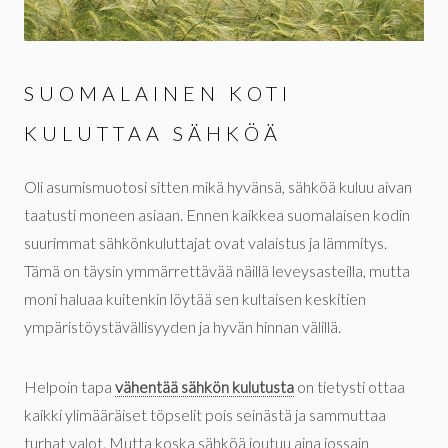
SUOMALAINEN KOTI
KULUTTAA SÄHKÖÄ
Oli asumismuotosi sitten mikä hyvänsä, sähköä kuluu aivan
taatusti moneen asiaan. Ennen kaikkea suomalaisen kodin
suurimmat sähkönkuluttajat ovat valaistus ja lämmitys.
Tämä on täysin ymmärrettävää näillä leveysasteilla, mutta
moni haluaa kuitenkin löytää sen kultaisen keskitien
ympäristöystävällisyyden ja hyvän hinnan välillä.
Helpoin tapa
vähentää sähkön kulutusta
on tietysti ottaa
kaikki ylimääräiset töpselit pois seinästä ja sammuttaa
turhat valot. Mutta koska sähköä joutuu aina jossain