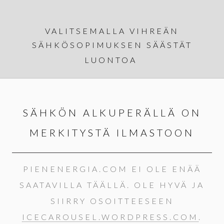
VALITSEMALLA VIHREÄN
SÄHKÖSOPIMUKSEN SÄÄSTÄT
LUONTOA
SÄHKÖN ALKUPERÄLLÄ ON
MERKITYSTÄ ILMASTOON
PIENENERGIA.COM EI OLE ENÄÄ
SAATAVILLA TÄÄLLÄ. OLE HYVÄ JA
SIIRRY OSOITTEESEEN
ICECAROUSEL.WORDPRESS.COM
.